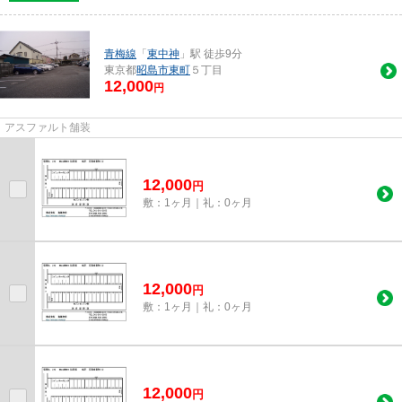
青梅線
「
東中神
」駅 徒歩9分
東京都
昭島市
東町
５丁目
12,000
円
アスファルト舗装
12,000
円
敷：1ヶ月｜礼：0ヶ月
12,000
円
敷：1ヶ月｜礼：0ヶ月
12,000
円