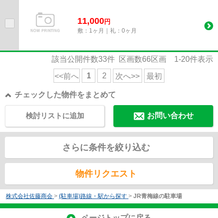
11,000
円
敷：1ヶ月｜礼：0ヶ月
該当公開件数
33
件 区画数
66
区画
1-20
件表示
1
2
<<前へ
次へ>>
最初
チェックした物件をまとめて
検討リストに追加
お問い合わせ
さらに条件を絞り込む
物件リクエスト
株式会社佐藤商会
>
(駐車場)路線・駅から探す
>
JR青梅線の駐車場
ページトップに戻る