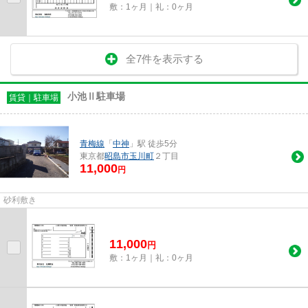
敷：1ヶ月｜礼：0ヶ月
全7件を表示する
小池Ⅱ駐車場
賃貸｜駐車場
青梅線
「
中神
」駅 徒歩5分
東京都
昭島市
玉川町
２丁目
11,000
円
砂利敷き
11,000
円
敷：1ヶ月｜礼：0ヶ月