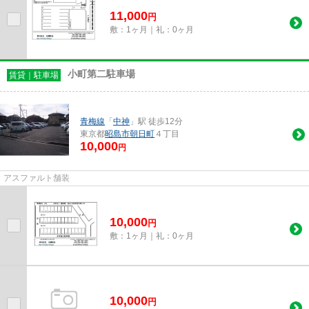
11,000
円
敷：1ヶ月｜礼：0ヶ月
小町第二駐車場
賃貸｜駐車場
青梅線
「
中神
」駅 徒歩12分
東京都
昭島市
朝日町
４丁目
10,000
円
アスファルト舗装
10,000
円
敷：1ヶ月｜礼：0ヶ月
10,000
円