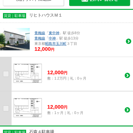
リヒトハウスＭ１
賃貸｜駐車場
青梅線
「
東中神
」駅 徒歩8分
青梅線
「
中神
」駅 徒歩13分
東京都
昭島市
玉川町
３丁目
12,000
円
12,000
円
敷：1.2万円｜礼：0ヶ月
12,000
円
敷：1ヶ月｜礼：0ヶ月
石森４駐車場
賃貸｜駐車場