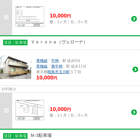
10,000
円
敷：1ヶ月｜礼：0ヶ月
Ｖｅｒｏｎａ（ヴェローナ）
賃貸｜駐車場
青梅線
「
中神
」駅 徒歩5分
青梅線
「
東中神
」駅 徒歩11分
東京都
昭島市
玉川町
５丁目
10,000
円
砂利敷き
10,000
円
敷：1ヶ月｜礼：0ヶ月
M-3駐車場
賃貸｜駐車場