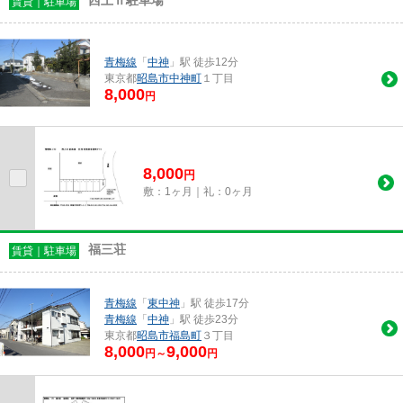
西上Ⅱ駐車場
賃貸｜駐車場
青梅線
「
中神
」駅 徒歩12分
東京都
昭島市
中神町
１丁目
8,000
円
8,000
円
敷：1ヶ月｜礼：0ヶ月
福三荘
賃貸｜駐車場
青梅線
「
東中神
」駅 徒歩17分
青梅線
「
中神
」駅 徒歩23分
東京都
昭島市
福島町
３丁目
8,000
9,000
円～
円