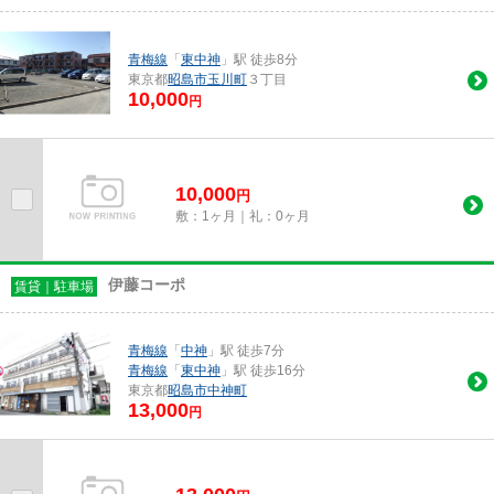
青梅線
「
東中神
」駅 徒歩8分
東京都
昭島市
玉川町
３丁目
10,000
円
10,000
円
敷：1ヶ月｜礼：0ヶ月
伊藤コーポ
賃貸｜駐車場
青梅線
「
中神
」駅 徒歩7分
青梅線
「
東中神
」駅 徒歩16分
東京都
昭島市
中神町
13,000
円