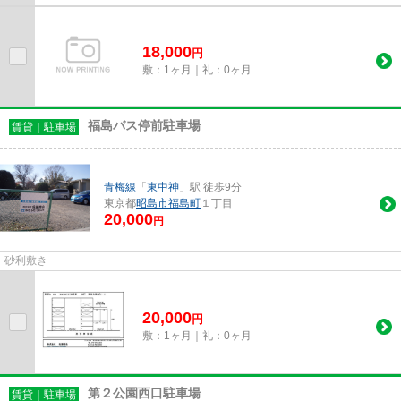
18,000
円
敷：1ヶ月｜礼：0ヶ月
福島バス停前駐車場
賃貸｜駐車場
青梅線
「
東中神
」駅 徒歩9分
東京都
昭島市
福島町
１丁目
20,000
円
砂利敷き
20,000
円
敷：1ヶ月｜礼：0ヶ月
第２公園西口駐車場
賃貸｜駐車場