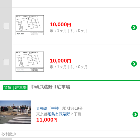
10,000
円
敷：1ヶ月｜礼：0ヶ月
10,000
円
敷：1ヶ月｜礼：0ヶ月
中嶋武蔵野Ⅱ駐車場
賃貸｜駐車場
青梅線
「
中神
」駅 徒歩19分
東京都
昭島市
武蔵野
２丁目
11,000
円
砂利敷き