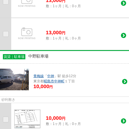
13,000
円
敷：1ヶ月｜礼：0ヶ月
13,000
円
敷：1ヶ月｜礼：0ヶ月
中野駐車場
賃貸｜駐車場
青梅線
「
中神
」駅 徒歩12分
東京都
昭島市
中神町
１丁目
10,000
円
砂利敷き
10,000
円
敷：1ヶ月｜礼：0ヶ月