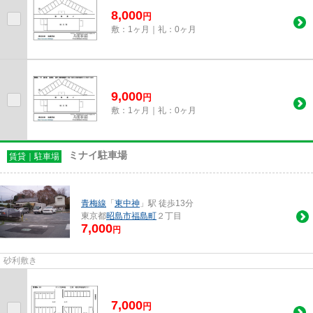
8,000
円
敷：1ヶ月｜礼：0ヶ月
9,000
円
敷：1ヶ月｜礼：0ヶ月
ミナイ駐車場
賃貸｜駐車場
青梅線
「
東中神
」駅 徒歩13分
東京都
昭島市
福島町
２丁目
7,000
円
砂利敷き
7,000
円