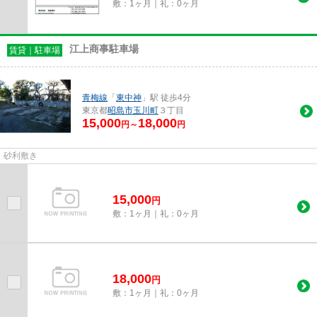
敷：1ヶ月｜礼：0ヶ月
江上商事駐車場
賃貸｜駐車場
青梅線
「
東中神
」駅 徒歩4分
東京都
昭島市
玉川町
３丁目
15,000
18,000
円～
円
砂利敷き
15,000
円
敷：1ヶ月｜礼：0ヶ月
18,000
円
敷：1ヶ月｜礼：0ヶ月