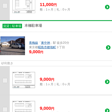
11,000
円
敷：1ヶ月｜礼：0ヶ月
本橋駐車場
賃貸｜駐車場
青梅線
「
東中神
」駅 徒歩20分
東京都
昭島市
郷地町
３丁目
9,000
円
砂利敷き
9,000
円
敷：1ヶ月｜礼：0ヶ月
9,000
円