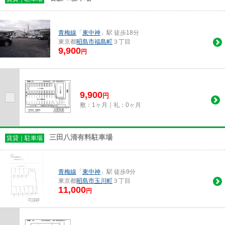
青梅線
「
東中神
」駅 徒歩18分
東京都
昭島市
福島町
３丁目
9,900
円
9,900
円
敷：1ヶ月｜礼：0ヶ月
三田八清有料駐車場
賃貸｜駐車場
青梅線
「
東中神
」駅 徒歩9分
東京都
昭島市
玉川町
３丁目
11,000
円