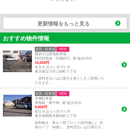
更新情報をもっと見る
おすすめ物件情報
賃貸｜駐車場
NEW
豊泉大山団地駐車場
西武拝島線「武蔵砂川」駅 徒歩16分
10,000円
敷金/礼金:
1ヶ月/ 0ヶ月
東京都立川市上砂町３丁目
賃料支払いは口座引き落としをご利用いた
だきます。
賃貸｜駐車場
NEW
本橋駐車場
青梅線「東中神」駅 徒歩20分
9,000円
敷金/礼金:
1ヶ月/ 0ヶ月
東京都昭島市郷地町３丁目
砂利敷き 車止一部ブロック(前列無し) 区
画ロープ №無し 賃料支払いは口座引き...