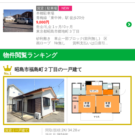
賃貸｜駐車場
NEW
本橋駐車場
青梅線「東中神」駅 徒歩20分
9,000円
敷金/礼金:
1ヶ月/ 0ヶ月
東京都昭島市郷地町３丁目
砂利敷き 車止一部ブロック(前列無し) 区
画ロープ №無し 賃料支払いは口座引...
物件閲覧ランキング
昭島市福島町２丁目の一戸建て
間取/面積:
2K/ 34.28㎡
賃貸｜一戸建て
築年月:
築58年