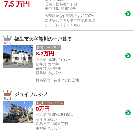
7.5
万円
昭島市福島町２丁目
東中神駅 徒歩10分
大変静かな住環境です♪2007年
に改築しており室内大変綺麗に
なっております！ぜひ...
福生市大字熊川の一戸建て
賃貸｜一戸建て
8.2
万円
間取/面積:
3K/ 48.80㎡
築年月:
築35年
福生市大字熊川
拝島駅 徒歩2分
拝島駅北口徒歩２分好立地♪
ジョイフルシノ
賃貸｜マンション
8
万円
間取/面積:
3DK/ 54.80㎡
築年月:
築35年
昭島市玉川町５丁目
中神駅 徒歩8分