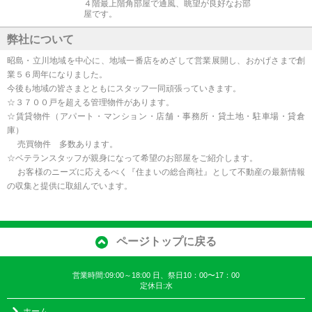
４階最上階角部屋で通風、眺望が良好なお部
屋です。
弊社について
昭島・立川地域を中心に、地域一番店をめざして営業展開し、おかげさまで創
業５６周年になりました。
今後も地域の皆さまとともにスタッフ一同頑張っていきます。
☆３７００戸を超える管理物件があります。
☆賃貸物件（アパート・マンション・店舗・事務所・貸土地・駐車場・貸倉
庫）
売買物件 多数あります。
☆ベテランスタッフが親身になって希望のお部屋をご紹介します。
お客様のニーズに応えるべく『住まいの総合商社』として不動産の最新情報
の収集と提供に取組んでいます。
ページトップに戻る
営業時間:09:00～18:00 日、祭日10：00〜17：00
定休日:水
ホーム