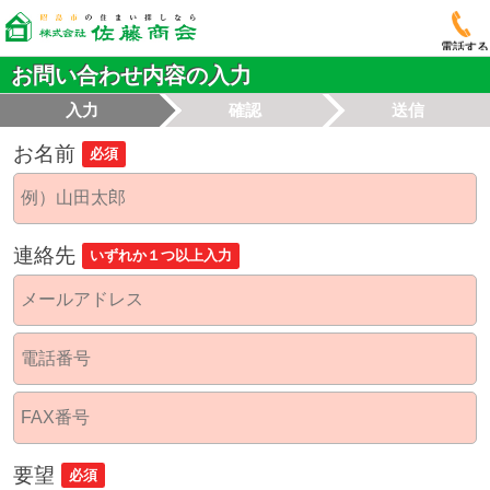
電話する
お問い合わせ内容の入力
入力
確認
送信
お名前
必須
連絡先
いずれか１つ以上入力
要望
必須