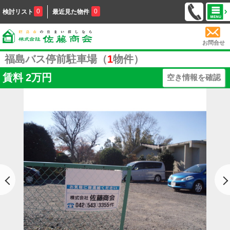
0
0
検討リスト
最近見た物件
お問合せ
福島バス停前駐車場（
1
物件）
賃料
2万円
空き情報を確認