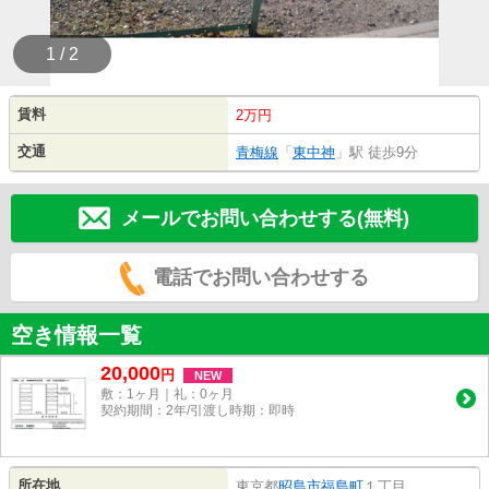
1 / 2
賃料
2万円
交通
青梅線
「
東中神
」駅 徒歩9分
メールでお問い合わせする(無料)
電話でお問い合わせする
空き情報一覧
20,000
円
NEW
敷：1ヶ月｜礼：0ヶ月
契約期間：2年/引渡し時期：即時
所在地
東京都
昭島市
福島町
１丁目