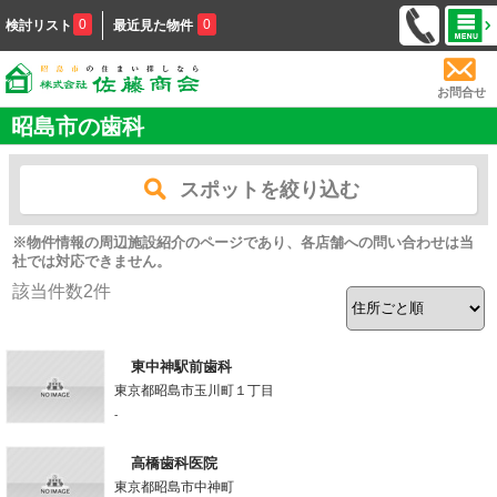
0
0
検討リスト
最近見た物件
お問合せ
昭島市の歯科
スポットを絞り込む
※物件情報の周辺施設紹介のページであり、各店舗への問い合わせは当
社では対応できません。
該当件数
2
件
東中神駅前歯科
東京都昭島市玉川町１丁目
-
高橋歯科医院
東京都昭島市中神町