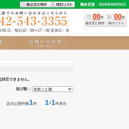
最終更新：2026年08月06日
00
00
件
件
最近見た物件
検討リスト
:00 日、祭日10：00〜17：00
定休日：水
は対応できません。
並び順：
1
1-1
該当公開件数
件
件表示