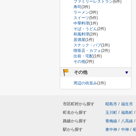
ファミリーレストラン
(6件)
寿司
(3件)
ラーメン
(3件)
スイーツ
(5件)
中華料理
(1件)
そば・うどん
(2件)
和風料理
(2件)
居酒屋
(1件)
スナック・パブ
(1件)
喫茶店・カフェ
(2件)
出前・宅配
(1件)
その他
(2件)
その他
周辺の街並み
(1件)
市区町村から探す
昭島市
/
福生市
町名から探す
玉川町
/
福島町
/
路線から探す
青梅線
/
八高線
/
駅から探す
東中神
/
中神
/