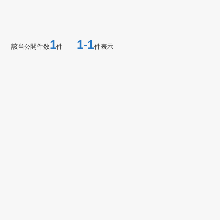
1
1-1
該当公開件数
件
件表示