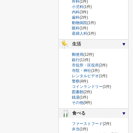
外科
(1件)
小児科
(1件)
内科
(3件)
歯科
(2件)
動物病院
(1件)
眼科
(1件)
産婦人科
(1件)
生活
郵便局
(12件)
銀行
(11件)
市役所・区役所
(2件)
寺院・神社
(1件)
レンタルビデオ
(1件)
警察
(4件)
コインランドリー
(1件)
図書館
(2件)
銭湯
(1件)
その他
(9件)
食べる
ファーストフード
(2件)
弁当
(1件)