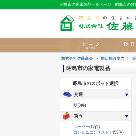
昭島市の家電製品一覧ページ｜昭島市の賃
株式会社佐藤商会
>
周辺施設案内
>
昭島市の家電製品
昭島市のスポット選択
交通
駅
(3件)
買う
スーパー
(17件)
コンビニエンスストア
(55件)