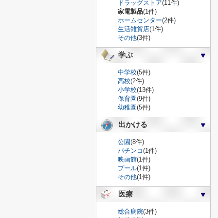
ドラッグストア
(11件)
家電製品
(1件)
ホームセンター
(2件)
生活雑貨店
(1件)
その他
(3件)
学ぶ
中学校
(5件)
高校
(2件)
小学校
(13件)
保育園
(9件)
幼稚園
(5件)
出かける
公園
(8件)
パチンコ
(1件)
映画館
(1件)
プール
(1件)
その他
(1件)
医療
総合病院
(3件)