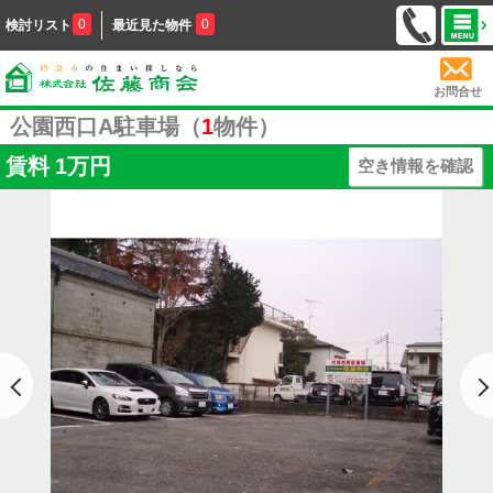
0
0
検討リスト
最近見た物件
お問合せ
公園西口A駐車場（
1
物件）
賃料
1万円
空き情報を確認