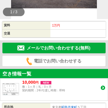
1 / 3
賃料
1万円
交通
メールでお問い合わせする(無料)
電話でお問い合わせする
空き情報一覧
10,000
円
NEW
敷：1ヶ月｜礼：0ヶ月
契約期間：2年/引渡し時期：即時
所在地
東京都
昭島市
東町
５丁目