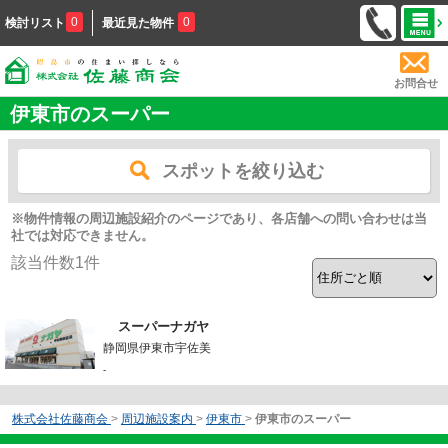
0
0
検討リスト
最近見た物件
お問合せ
伊東市のスーパー
スポットを絞り込む
※物件情報の周辺施設紹介のページであり、各店舗への問い合わせは当
社では対応できません。
該当件数
1
件
スーパーナガヤ
静岡県伊東市宇佐美
-
株式会社佐藤商会
>
周辺施設案内
>
伊東市
>
伊東市のスーパー