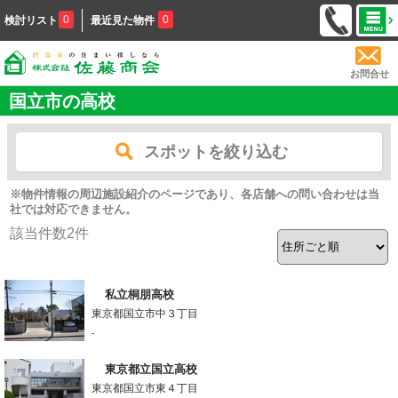
0
0
検討リスト
最近見た物件
お問合せ
国立市の高校
スポットを絞り込む
※物件情報の周辺施設紹介のページであり、各店舗への問い合わせは当
社では対応できません。
該当件数
2
件
私立桐朋高校
東京都国立市中３丁目
-
東京都立国立高校
東京都国立市東４丁目