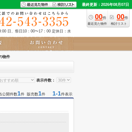
最終更新：2026年08月07日
00
00
件
件
最近見た物件
検討リスト
:00 日、祭日10：00〜17：00
定休日：水
の物件
表示件数：
1
1
1-1
当公開件数
件 販売数
件
件表示