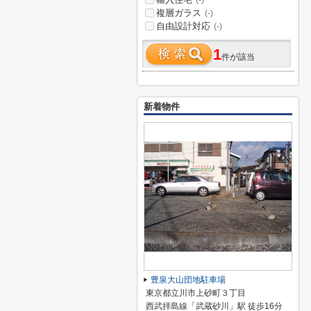
(-)
複層ガラス
(-)
自由設計対応
(-)
1
件が該当
新着物件
豊泉大山団地駐車場
東京都立川市上砂町３丁目
西武拝島線「武蔵砂川」駅 徒歩16分