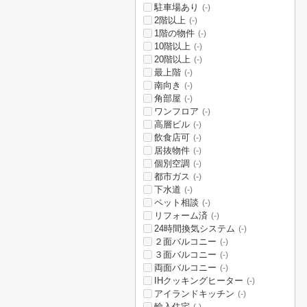
駐車場あり
(-)
2階以上
(-)
1階の物件
(-)
10階以上
(-)
20階以上
(-)
最上階
(-)
南向き
(-)
角部屋
(-)
ワンフロア
(-)
高層ビル
(-)
飲食店可
(-)
居抜物件
(-)
個別空調
(-)
都市ガス
(-)
下水道
(-)
ペット相談
(-)
リフォーム済
(-)
24時間換気システム
(-)
２面バルコニー
(-)
３面バルコニー
(-)
両面バルコニー
(-)
IHクッキングヒーター
(-)
アイランドキッチン
(-)
輸入住宅