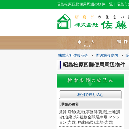
昭島松原四郵便局周辺の物件一覧｜昭島市
株式会社佐藤商会
>
周辺施設案内
>
昭島松原四郵便局周辺物件
種別で絞り込む
現在の種別
賃貸,店舗(賃貸),事務所(賃貸),土地(賃
貸),住宅以外建物全部,駐車場,マンシ
ョン(売買),戸建(売買),土地(売買)