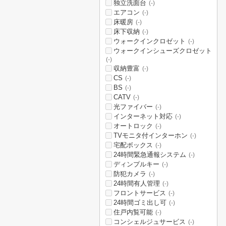
独立洗面台
(-)
エアコン
(-)
床暖房
(-)
床下収納
(-)
ウォークインクロゼット
(-)
ウォークインシューズクロゼット
(-)
収納豊富
(-)
CS
(-)
BS
(-)
CATV
(-)
光ファイバー
(-)
インターネット対応
(-)
オートロック
(-)
TVモニタ付インターホン
(-)
宅配ボックス
(-)
24時間緊急通報システム
(-)
ディンプルキー
(-)
防犯カメラ
(-)
24時間有人管理
(-)
フロントサービス
(-)
24時間ゴミ出し可
(-)
住戸内覧可能
(-)
コンシェルジュサービス
(-)