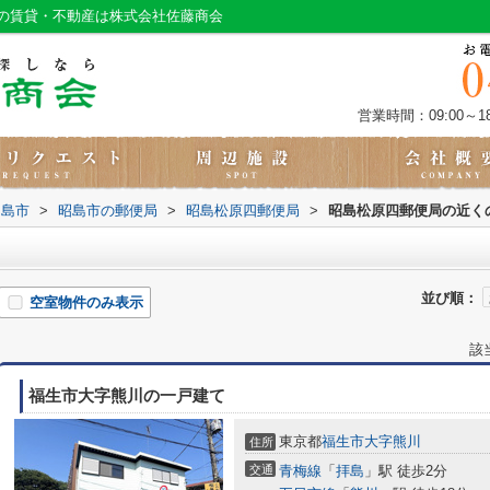
の賃貸・不動産は株式会社佐藤商会
営業時間：09:00～18
昭島市
>
昭島市の郵便局
>
昭島松原四郵便局
>
昭島松原四郵便局の近く
並び順：
空室物件のみ表示
該
福生市大字熊川の一戸建て
東京都
福生市
大字熊川
住所
交通
青梅線
「
拝島
」駅 徒歩2分