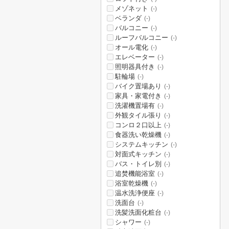
メゾネット
(-)
ベランダ
(-)
バルコニー
(-)
ルーフバルコニー
(-)
オール電化
(-)
エレベーター
(-)
照明器具付き
(-)
駐輪場
(-)
バイク置場あり
(-)
家具・家電付き
(-)
洗濯機置場有
(-)
外観タイル張り
(-)
コンロ２口以上
(-)
食器洗い乾燥機
(-)
システムキッチン
(-)
対面式キッチン
(-)
バス・トイレ別
(-)
追焚機能浴室
(-)
浴室乾燥機
(-)
温水洗浄便座
(-)
洗面台
(-)
洗髪洗面化粧台
(-)
シャワー
(-)