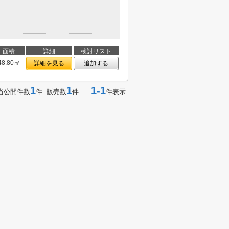
面積
詳細
検討リスト
48.80㎡
詳細を見る
追加する
1
1
1-1
当公開件数
件 販売数
件
件表示