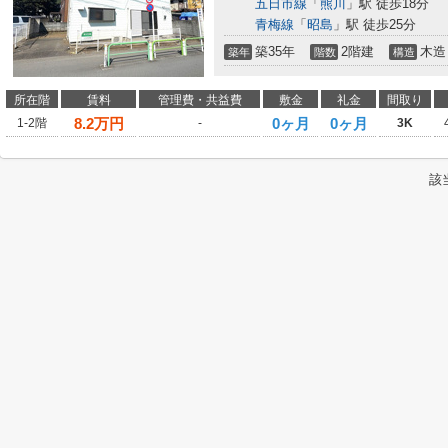
五日市線
「
熊川
」駅 徒歩18分
青梅線
「
昭島
」駅 徒歩25分
築35年
2階建
木造
築年
階数
構造
所在階
賃料
管理費・共益費
敷金
礼金
間取り
8.2
万円
0ヶ月
0ヶ月
1-2階
-
3K
該