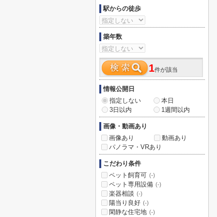
駅からの徒歩
築年数
1
件が該当
情報公開日
指定しない
本日
3日以内
1週間以内
画像・動画あり
画像あり
動画あり
パノラマ・VRあり
こだわり条件
ペット飼育可
(-)
ペット専用設備
(-)
楽器相談
(-)
陽当り良好
(-)
閑静な住宅地
(-)