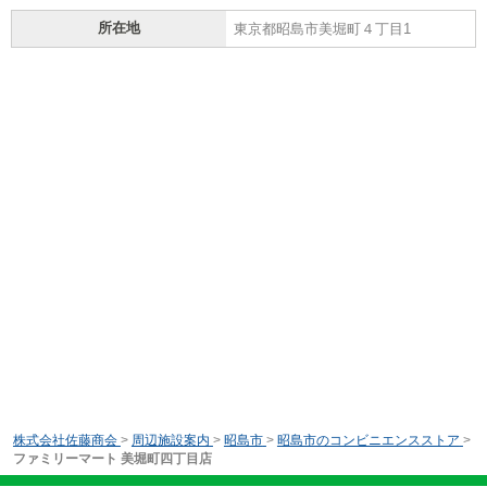
所在地
東京都昭島市美堀町４丁目1
株式会社佐藤商会
>
周辺施設案内
>
昭島市
>
昭島市のコンビニエンスストア
>
ファミリーマート 美堀町四丁目店