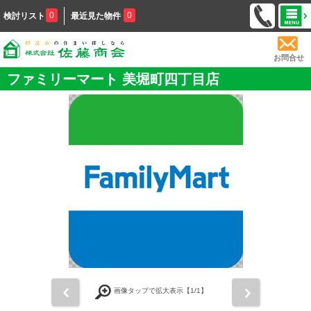
0
0
検討リスト
最近見た物件
お問合せ
ファミリーマート 美堀町四丁目店
前
次
画像タップで拡大表示【
1
/1】