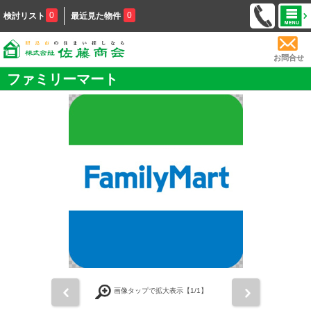
0
0
検討リスト
最近見た物件
お問合せ
ファミリーマート
前
次
画像タップで拡大表示【
1
/1】