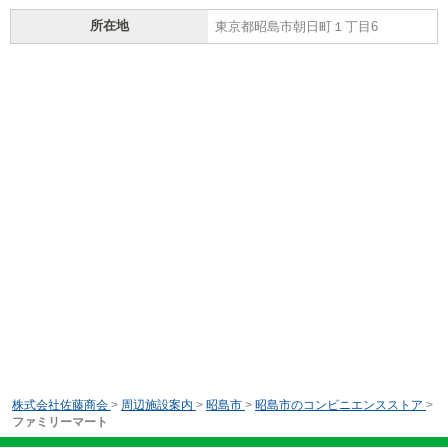
所在地
東京都昭島市朝日町１丁目6
株式会社佐藤商会
>
周辺施設案内
>
昭島市
>
昭島市のコンビニエンスストア
>
ファミリーマート