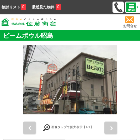
0
0
検討リスト
最近見た物件
お問合せ
ビームボウル昭島
前
次
画像タップで拡大表示【
1
/1】