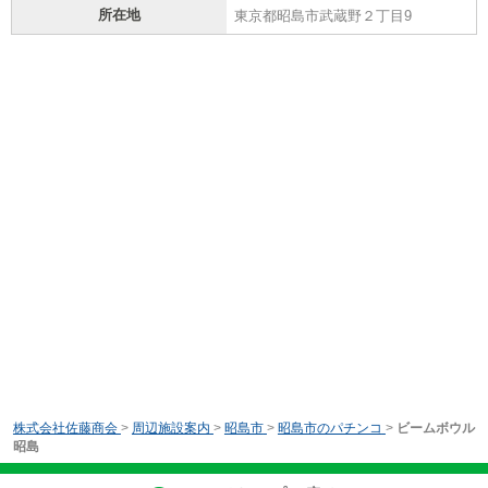
所在地
東京都昭島市武蔵野２丁目9
株式会社佐藤商会
>
周辺施設案内
>
昭島市
>
昭島市のパチンコ
>
ビームボウル
昭島