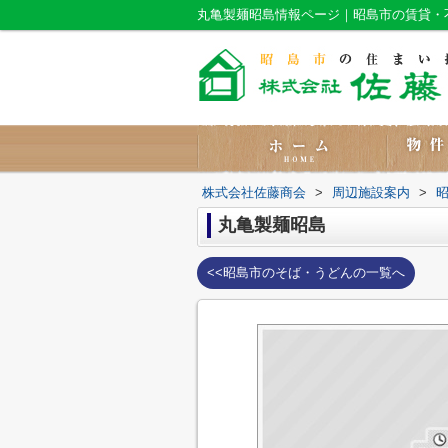
丸亀製麺昭島情報ページ｜昭島市の賃貸・
株式会社佐藤商会
>
周辺施設案内
>
丸亀製麺昭島
<<昭島市のそば・うどんの一覧へ