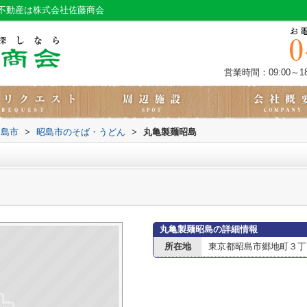
不動産は株式会社佐藤商会
営業時間：09:00～18
昭島市
>
昭島市のそば・うどん
>
丸亀製麺昭島
丸亀製麺昭島の詳細情報
所在地
東京都昭島市郷地町３丁目