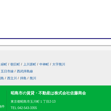
緑町
/
朝日町
/
上川原町
/
中神町
/
大字熊川
五日市線
/
西武拝島線
昭島
/
西立川
/
拝島
/
熊川
昭島市の賃貸・不動産は株式会社佐藤商会
東京都昭島市玉川町１丁目2-13
物件
TEL:042-543-3355