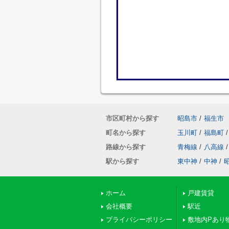
市区町村から探す
昭島市
/
福生市
町名から探す
玉川町
/
福島町
/
路線から探す
青梅線
/
八高線
/
駅から探す
東中神
/
中神
/
ホーム
戸建賃貸
会社概要
駅近
プライバシーポリシー
敷地内Pあり