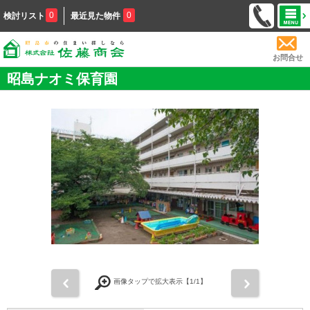
0
0
検討リスト
最近見た物件
お問合せ
昭島ナオミ保育園
前
次
画像タップで拡大表示【
1
/1】