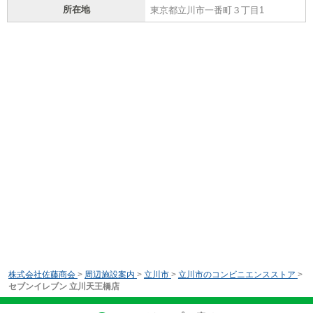
所在地
東京都立川市一番町３丁目1
株式会社佐藤商会
>
周辺施設案内
>
立川市
>
立川市のコンビニエンスストア
>
セブンイレブン 立川天王橋店