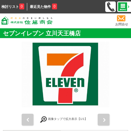
0
0
検討リスト
最近見た物件
お問合せ
セブンイレブン 立川天王橋店
前
次
画像タップで拡大表示【
1
/1】