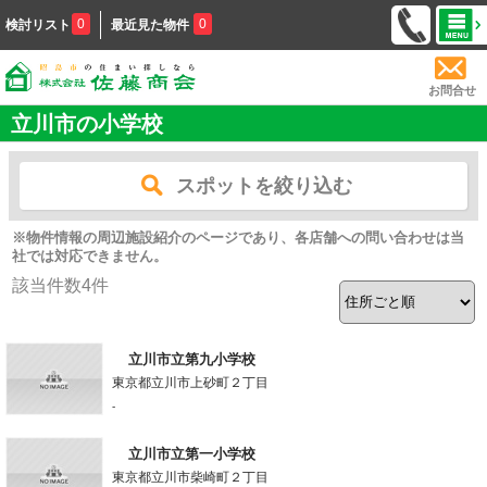
0
0
検討リスト
最近見た物件
お問合せ
立川市の小学校
スポットを絞り込む
※物件情報の周辺施設紹介のページであり、各店舗への問い合わせは当
社では対応できません。
該当件数
4
件
立川市立第九小学校
東京都立川市上砂町２丁目
-
立川市立第一小学校
東京都立川市柴崎町２丁目