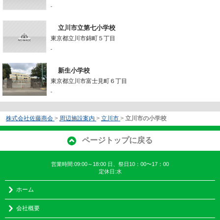
-
立川市立第七小学校
東京都立川市錦町５丁目
-
新生小学校
東京都立川市富士見町６丁目
-
株式会社佐藤商会
>
周辺施設案内
>
立川市
>
立川市の小学校
ページトップに戻る
営業時間:09:00～18:00 日、祭日10：00〜17：00
定休日:水
ホーム
会社概要