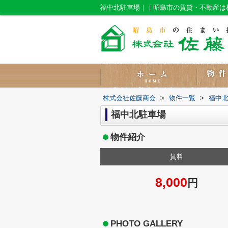
福中北駐車場｜｜昭島市の賃貸・不動産は
株式会社佐藤商会
>
物件一覧
>
福中
福中北駐車場
物件紹介
賃料
8,000
円
PHOTO GALLERY