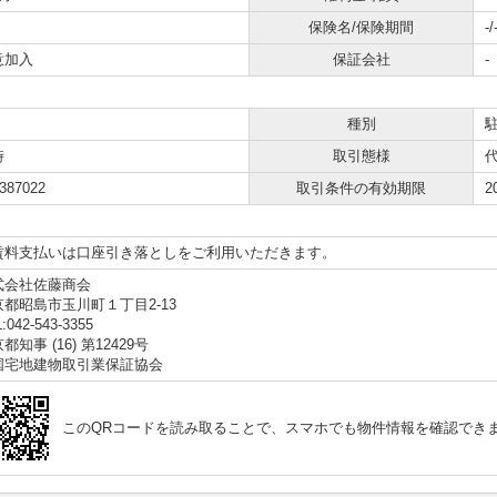
保険名/保険期間
-/
意加入
保証会社
-
種別
時
取引態様
387022
取引条件の有効期限
2
料支払いは口座引き落としをご利用いただきます。
式会社佐藤商会
京都昭島市玉川町１丁目2-13
:042-543-3355
都知事 (16) 第12429号
国宅地建物取引業保証協会
このQRコードを読み取ることで、スマホでも物件情報を確認でき