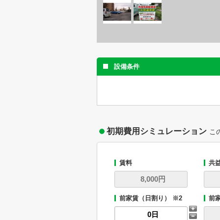
設備条件
初期費用シミュレーション
こ
賃料
共
前家賃（日割り） ※2
前