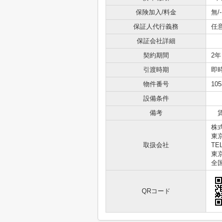
保険加入/料金
無/-
保証人代行義務
任
保証会社詳細
契約期間
2年
引渡時期
即
物件番号
105
設備条件
備考
賃
株
東
取扱会社
TEL
東京
全
QRコード