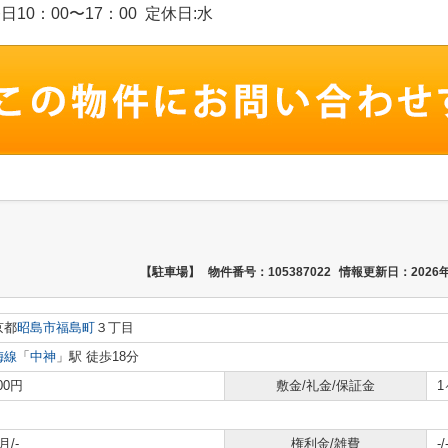
、祭日10：00〜17：00 定休日:水
【駐車場】
物件番号：105387022
情報更新日：2026年
京都
昭島市
福島町
３丁目
梅線
「
中神
」駅 徒歩18分
000円
敷金/礼金/保証金
1
月/-
権利金/雑費
-/