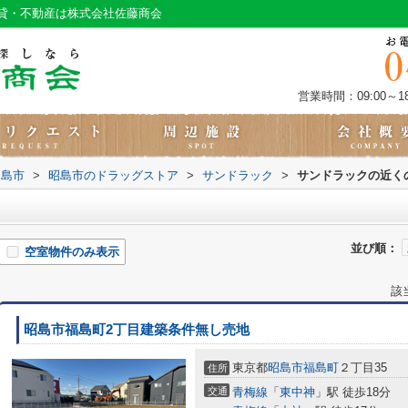
貸・不動産は株式会社佐藤商会
営業時間：09:00～18
昭島市
>
昭島市のドラッグストア
>
サンドラック
>
サンドラックの近く
並び順：
空室物件のみ表示
該
昭島市福島町2丁目建築条件無し売地
東京都
昭島市
福島町
２丁目35
住所
交通
青梅線
「
東中神
」駅 徒歩18分