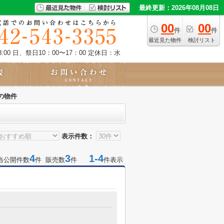
最終更新：2026年08月08日
00
00
件
件
最近見た物件
検討リスト
:00 日、祭日10：00〜17：00
定休日：水
の物件
表示件数：
4
3
1-4
当公開件数
件 販売数
件
件表示