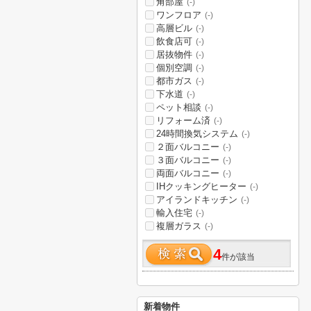
角部屋
(-)
ワンフロア
(-)
高層ビル
(-)
飲食店可
(-)
居抜物件
(-)
個別空調
(-)
都市ガス
(-)
下水道
(-)
ペット相談
(-)
リフォーム済
(-)
24時間換気システム
(-)
２面バルコニー
(-)
３面バルコニー
(-)
両面バルコニー
(-)
IHクッキングヒーター
(-)
アイランドキッチン
(-)
輸入住宅
(-)
複層ガラス
(-)
4
件が該当
新着物件