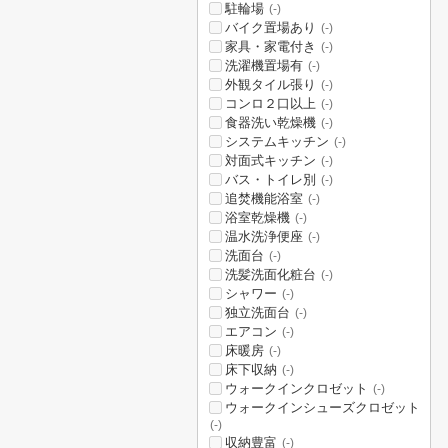
駐輪場
(-)
バイク置場あり
(-)
家具・家電付き
(-)
洗濯機置場有
(-)
外観タイル張り
(-)
コンロ２口以上
(-)
食器洗い乾燥機
(-)
システムキッチン
(-)
対面式キッチン
(-)
バス・トイレ別
(-)
追焚機能浴室
(-)
浴室乾燥機
(-)
温水洗浄便座
(-)
洗面台
(-)
洗髪洗面化粧台
(-)
シャワー
(-)
独立洗面台
(-)
エアコン
(-)
床暖房
(-)
床下収納
(-)
ウォークインクロゼット
(-)
ウォークインシューズクロゼット
(-)
収納豊富
(-)