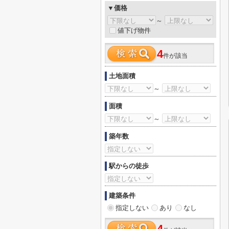
▼価格
～
値下げ物件
4
件が該当
土地面積
～
面積
～
築年数
駅からの徒歩
建築条件
指定しない
あり
なし