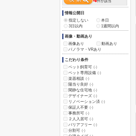
4
件が該当
情報公開日
指定しない
本日
3日以内
1週間以内
画像・動画あり
画像あり
動画あり
パノラマ・VRあり
こだわり条件
ペット飼育可
(-)
ペット専用設備
(-)
楽器相談
(-)
陽当り良好
(-)
閑静な住宅地
(-)
デザイナーズ
(-)
リノベーション済
(-)
保証人不要
(-)
事務所可
(-)
２人入居可
(-)
バリアフリー
(-)
分割可
(-)