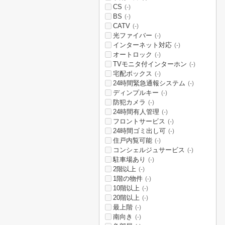
CS
(-)
BS
(-)
CATV
(-)
光ファイバー
(-)
インターネット対応
(-)
オートロック
(-)
TVモニタ付インターホン
(-)
宅配ボックス
(-)
24時間緊急通報システム
(-)
ディンプルキー
(-)
防犯カメラ
(-)
24時間有人管理
(-)
フロントサービス
(-)
24時間ゴミ出し可
(-)
住戸内覧可能
(-)
コンシェルジュサービス
(-)
駐車場あり
(-)
2階以上
(-)
1階の物件
(-)
10階以上
(-)
20階以上
(-)
最上階
(-)
南向き
(-)