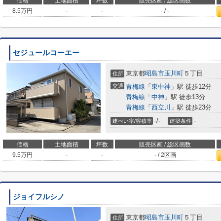
価格
土地面積
坪数
販売区画 / 総区画数
8.5
万円
-
-
- / -
セジュールコーエー
東京都
昭島市
玉川町
５丁目
住所
交通
青梅線
「
東中神
」駅 徒歩12分
青梅線
「
中神
」駅 徒歩13分
青梅線
「
西立川
」駅 徒歩23分
-/-
-
建ぺい率/容積率
建築条件
価格
土地面積
坪数
販売区画 / 総区画数
9.5
万円
-
-
- / 2区画
ジョイフルシノ
東京都
昭島市
玉川町
５丁目
住所