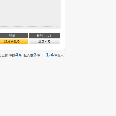
詳細
検討リスト
詳細を見る
追加する
4
3
1-4
当公開件数
件 販売数
件
件表示