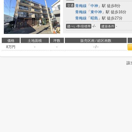
交通
青梅線
「
中神
」駅 徒歩8分
青梅線
「
東中神
」駅 徒歩16分
青梅線
「
昭島
」駅 徒歩27分
-/-
-
建ぺい率/容積率
建築条件
価格
土地面積
坪数
販売区画 / 総区画数
8
万円
-
-
- / -
該