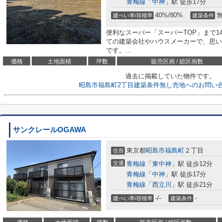
青梅線
「
中神
」駅 徒歩17分
40%/80%
建ぺい率/容積率
建築条件
便利なスーパー「スーパーTOP」まで1
ての建築会社やハウスメーカーで、思い
です。...
価格
土地面積
坪数
販売区画 / 総区画数
過去に掲載していた物件です。
昭島市福島町2丁目建築条件無し売地へのお問い
サンクレールOGAWA
東京都
昭島市
福島町
２丁目
住所
交通
青梅線
「
東中神
」駅 徒歩12分
青梅線
「
中神
」駅 徒歩17分
青梅線
「
西立川
」駅 徒歩21分
-/-
-
建ぺい率/容積率
建築条件