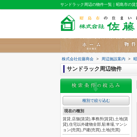
サンドラック周辺の物件一覧｜昭島市の賃
株式会社佐藤商会
>
周辺施設案内
>
サンドラック周辺物件
種別で絞り込む
現在の種別
賃貸,店舗(賃貸),事務所(賃貸),土地(賃
貸),住宅以外建物全部,駐車場,マンシ
ョン(売買),戸建(売買),土地(売買)