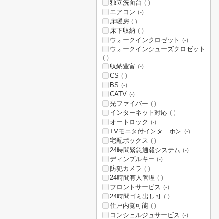
独立洗面台
(-)
エアコン
(-)
床暖房
(-)
床下収納
(-)
ウォークインクロゼット
(-)
ウォークインシューズクロゼット
(-)
収納豊富
(-)
CS
(-)
BS
(-)
CATV
(-)
光ファイバー
(-)
インターネット対応
(-)
オートロック
(-)
TVモニタ付インターホン
(-)
宅配ボックス
(-)
24時間緊急通報システム
(-)
ディンプルキー
(-)
防犯カメラ
(-)
24時間有人管理
(-)
フロントサービス
(-)
24時間ゴミ出し可
(-)
住戸内覧可能
(-)
コンシェルジュサービス
(-)