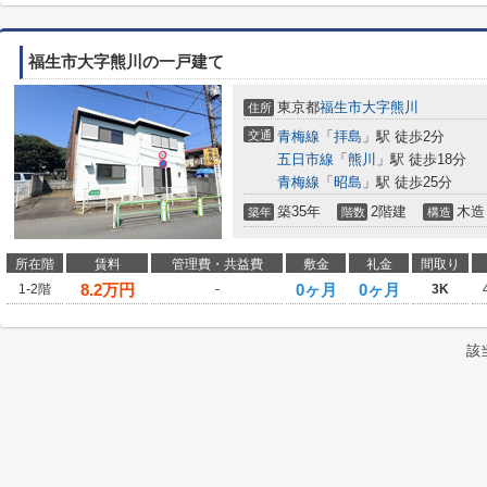
福生市大字熊川の一戸建て
東京都
福生市
大字熊川
住所
交通
青梅線
「
拝島
」駅 徒歩2分
五日市線
「
熊川
」駅 徒歩18分
青梅線
「
昭島
」駅 徒歩25分
築35年
2階建
木造
築年
階数
構造
所在階
賃料
管理費・共益費
敷金
礼金
間取り
8.2
万円
0ヶ月
0ヶ月
1-2階
-
3K
該