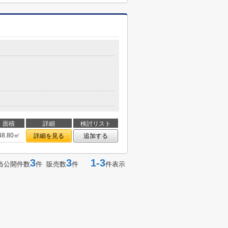
面積
詳細
検討リスト
48.80㎡
詳細を見る
追加する
3
3
1-3
当公開件数
件 販売数
件
件表示