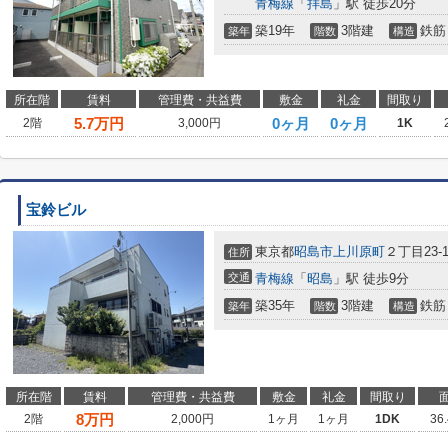
青梅線
「
拝島
」駅 徒歩20分
築19年
3階建
鉄筋
築年
階数
構造
所在階
賃料
管理費・共益費
敷金
礼金
間取り
5.7
万円
0ヶ月
0ヶ月
2階
3,000円
1K
宝鈴ビル
東京都
昭島市
上川原町
２丁目23-
住所
交通
青梅線
「
昭島
」駅 徒歩9分
築35年
3階建
鉄筋
築年
階数
構造
所在階
賃料
管理費・共益費
敷金
礼金
間取り
8
万円
2階
2,000円
1ヶ月
1ヶ月
1DK
36