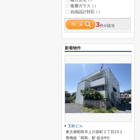
(-)
複層ガラス
(-)
自由設計対応
(-)
3
件が該当
新着物件
宝鈴ビル
東京都昭島市上川原町２丁目23-1
青梅線「昭島」駅 徒歩9分