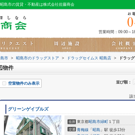
｜昭島市の賃貸・不動産は株式会社佐藤商会
営業時間：09:00～18
昭島市
>
昭島市のドラッグストア
>
ドラッグセイムス 昭島店
>
ドラッグ
辺物件
並び順：
空室物件のみ表示
該
グリーンゲイブルズ
東京都
昭島市
緑町
１丁目
住所
交通
青梅線
「
昭島
」駅 徒歩13分