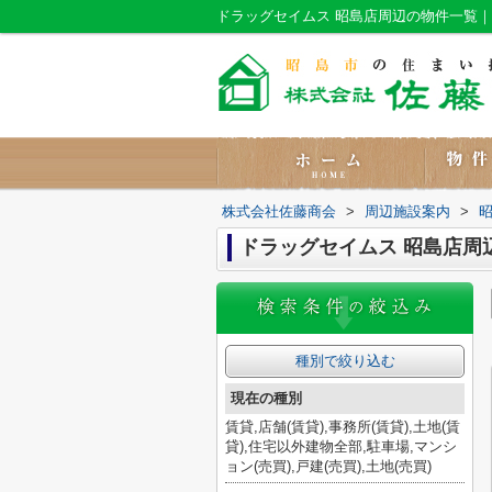
ドラッグセイムス 昭島店周辺の物件一覧
株式会社佐藤商会
>
周辺施設案内
>
ドラッグセイムス 昭島店周
種別で絞り込む
現在の種別
賃貸,店舗(賃貸),事務所(賃貸),土地(賃
貸),住宅以外建物全部,駐車場,マンシ
ョン(売買),戸建(売買),土地(売買)