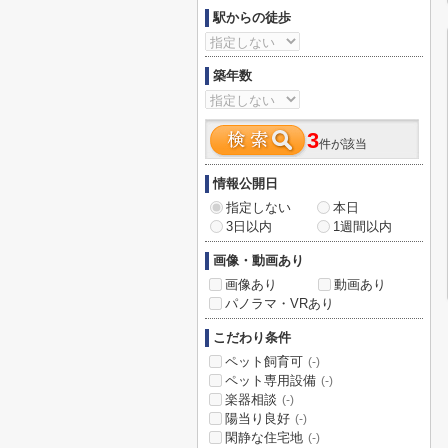
駅からの徒歩
築年数
3
件が該当
情報公開日
指定しない
本日
3日以内
1週間以内
画像・動画あり
画像あり
動画あり
パノラマ・VRあり
こだわり条件
ペット飼育可
(-)
ペット専用設備
(-)
楽器相談
(-)
陽当り良好
(-)
閑静な住宅地
(-)