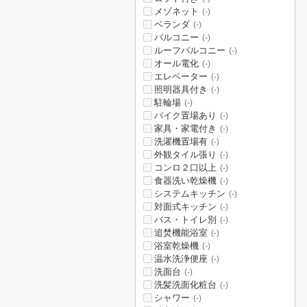
メゾネット
(-)
ベランダ
(-)
バルコニー
(-)
ルーフバルコニー
(-)
オール電化
(-)
エレベーター
(-)
照明器具付き
(-)
駐輪場
(-)
バイク置場あり
(-)
家具・家電付き
(-)
洗濯機置場有
(-)
外観タイル張り
(-)
コンロ２口以上
(-)
食器洗い乾燥機
(-)
システムキッチン
(-)
対面式キッチン
(-)
バス・トイレ別
(-)
追焚機能浴室
(-)
浴室乾燥機
(-)
温水洗浄便座
(-)
洗面台
(-)
洗髪洗面化粧台
(-)
シャワー
(-)