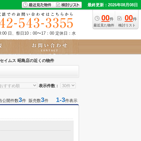
最終更新：2026年08月08日
00
00
件
件
最近見た物件
検討リスト
:00 日、祭日10：00〜17：00
定休日：水
セイムス 昭島店の近くの物件
表示件数：
3
3
1-3
当公開件数
件 販売数
件
件表示