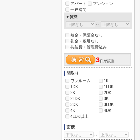
アパート
マンション
一戸建て
▼賃料
～
敷金・保証金なし
礼金・敷引なし
共益費・管理費込み
3
件が該当
間取り
ワンルーム
1K
1DK
1LDK
2K
2DK
2LDK
3K
3DK
3LDK
4K
4DK
4LDK以上
面積
～