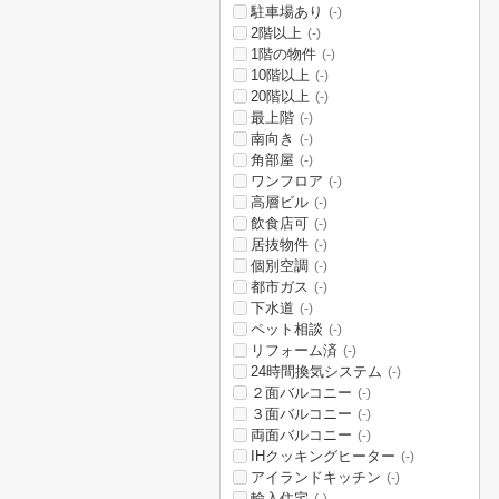
駐車場あり
(-)
2階以上
(-)
1階の物件
(-)
10階以上
(-)
20階以上
(-)
最上階
(-)
南向き
(-)
角部屋
(-)
ワンフロア
(-)
高層ビル
(-)
飲食店可
(-)
居抜物件
(-)
個別空調
(-)
都市ガス
(-)
下水道
(-)
ペット相談
(-)
リフォーム済
(-)
24時間換気システム
(-)
２面バルコニー
(-)
３面バルコニー
(-)
両面バルコニー
(-)
IHクッキングヒーター
(-)
アイランドキッチン
(-)
輸入住宅