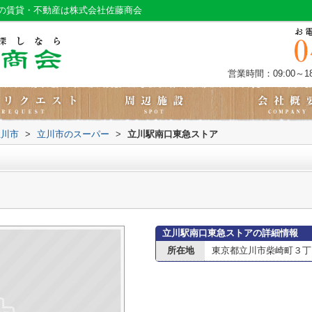
の賃貸・不動産は株式会社佐藤商会
営業時間：09:00～18
立川市
>
立川市のスーパー
>
立川駅南口東急ストア
立川駅南口東急ストアの詳細情報
所在地
東京都立川市柴崎町３丁