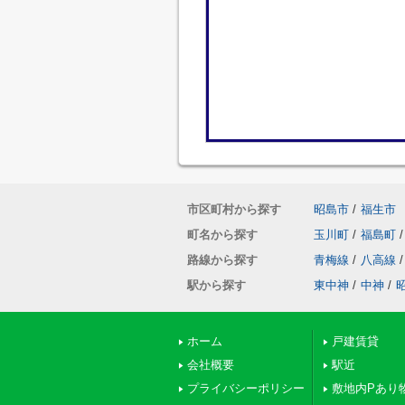
市区町村から探す
昭島市
/
福生市
町名から探す
玉川町
/
福島町
/
路線から探す
青梅線
/
八高線
/
駅から探す
東中神
/
中神
/
ホーム
戸建賃貸
会社概要
駅近
プライバシーポリシー
敷地内Pあり