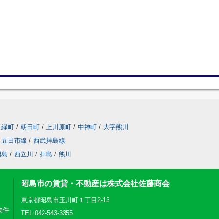
緑町
/
朝日町
/
上川原町
/
中神町
/
大字熊川
五日市線
/
西武拝島線
昭島
/
西立川
/
拝島
/
熊川
昭島市の賃貸・不動産は株式会社佐藤商会
東京都昭島市玉川町１丁目2-13
物件
TEL:042-543-3355