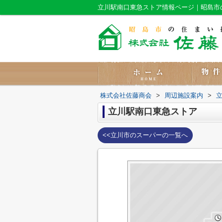
立川駅南口東急ストア情報ページ｜昭島市
株式会社佐藤商会
>
周辺施設案内
>
立川駅南口東急ストア
<<立川市のスーパーの一覧へ