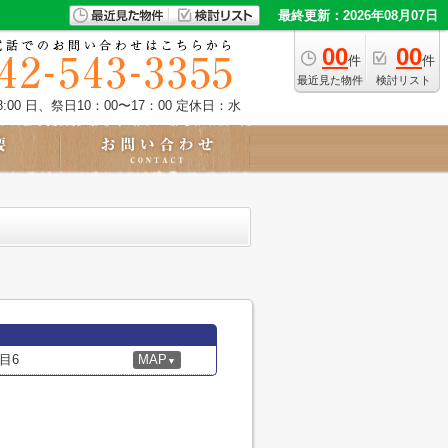
最終更新：2026年08月07日
00
00
件
件
最近見た物件
検討リスト
:00 日、祭日10：00〜17：00
定休日：水
目6
MAP
▼